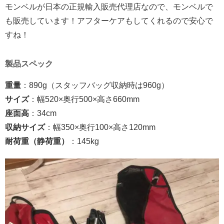
モンベルが日本の正規輸入販売代理店なので、モンベルで
も販売しています！アフターケアもしてくれるので安心で
すね！
製品スペック
重量
：890g（スタッフバッグ収納時は960g）
サイズ
：幅520×奥行500×高さ660mm
座面高
：34cm
収納サイズ
：幅350×奥行100×高さ120mm
耐荷重（静荷重）
：145kg