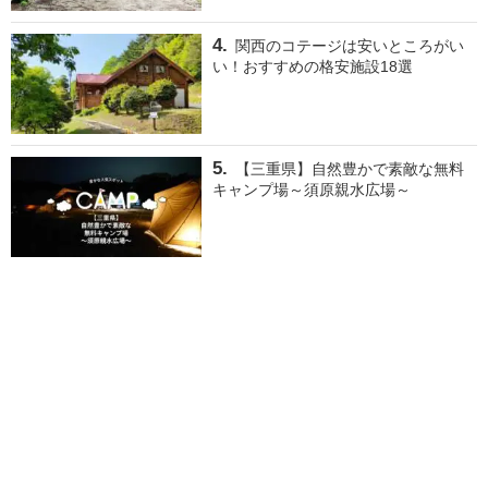
関西のコテージは安いところがい
い！おすすめの格安施設18選
【三重県】自然豊かで素敵な無料
キャンプ場～須原親水広場～