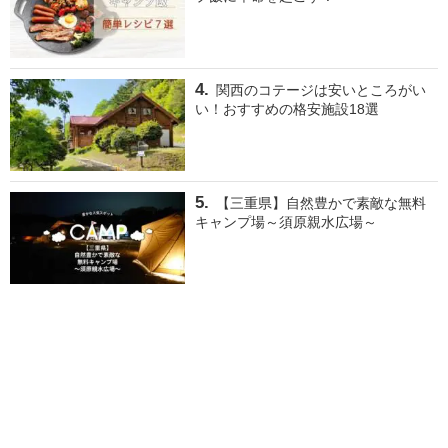
関西のコテージは安いところがい
い！おすすめの格安施設18選
【三重県】自然豊かで素敵な無料
キャンプ場～須原親水広場～