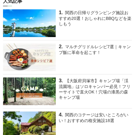
人気記事
関西の日帰りグランピング施設お
すすめ20選！おしゃれにBBQなどを楽
しもう
マルチグリドルレシピ7選｜キャン
プ飯に革命を起こす！
【大阪府貝塚市】キャンプ場「渓
流園地」はソロキャンパー必見！フリ
ーサイトで直火OK！穴場の漆黒の森
キャンプ場
関西のコテージは安いところがい
い！おすすめの格安施設18選