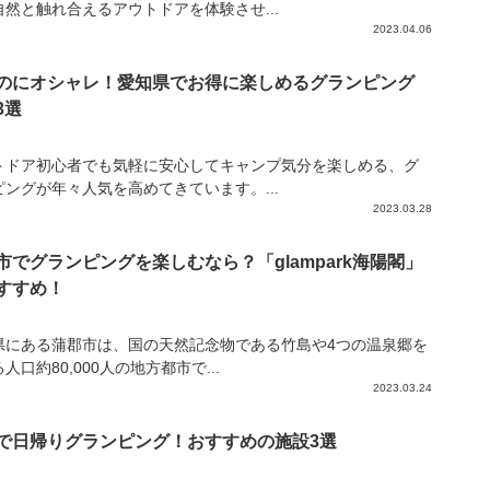
自然と触れ合えるアウトドアを体験させ...
2023.04.06
のにオシャレ！愛知県でお得に楽しめるグランピング
3選
トドア初心者でも気軽に安心してキャンプ気分を楽しめる、グ
ピングが年々人気を高めてきています。...
2023.03.28
市でグランピングを楽しむなら？「glampark海陽閣」
すすめ！
県にある蒲郡市は、国の天然記念物である竹島や4つの温泉郷を
人口約80,000人の地方都市で...
2023.03.24
で日帰りグランピング！おすすめの施設3選