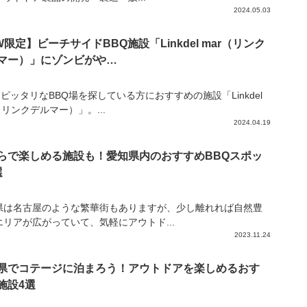
2024.05.03
W限定】ビーチサイドBBQ施設「Linkdel mar（リンク
マー）」にゾンビがや…
ピッタリなBBQ場を探している方におすすめの施設「Linkdel
（リンクデルマー）」。...
2024.04.19
らで楽しめる施設も！愛知県内のおすすめBBQスポッ
選
県は名古屋のような繁華街もありますが、少し離れれば自然豊
エリアが広がっていて、気軽にアウトド...
2023.11.24
県でコテージに泊まろう！アウトドアを楽しめるおす
施設4選