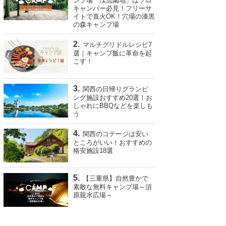
ンプ場「渓流園地」はソロ
キャンパー必見！フリーサ
イトで直火OK！穴場の漆黒
の森キャンプ場
マルチグリドルレシピ7
選｜キャンプ飯に革命を起
こす！
関西の日帰りグランピ
ング施設おすすめ20選！お
しゃれにBBQなどを楽しも
う
関西のコテージは安い
ところがいい！おすすめの
格安施設18選
【三重県】自然豊かで
素敵な無料キャンプ場～須
原親水広場～