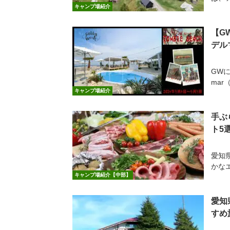
キャンプ場紹介
【G
デル
GWに
mar
キャンプ場紹介
手ぶ
ト5
愛知
かな
キャンプ場紹介【中部】
愛知
すめ