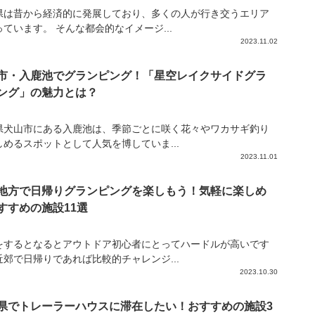
県は昔から経済的に発展しており、多くの人が行き交うエリア
ています。 そんな都会的なイメージ...
2023.11.02
市・入鹿池でグランピング！「星空レイクサイドグラ
ング」の魅力とは？
県犬山市にある入鹿池は、季節ごとに咲く花々やワカサギ釣り
しめるスポットとして人気を博していま...
2023.11.01
地方で日帰りグランピングを楽しもう！気軽に楽しめ
すすめの施設11選
をするとなるとアウトドア初心者にとってハードルが高いです
近郊で日帰りであれば比較的チャレンジ...
2023.10.30
県でトレーラーハウスに滞在したい！おすすめの施設3