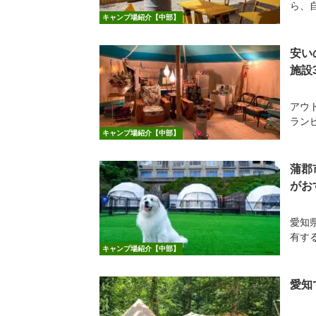
ら、
キャンプ場紹介【中部】
安い
施設
アウ
ラン
キャンプ場紹介【中部】
蒲郡
がお
愛知
有する
キャンプ場紹介【中部】
愛知