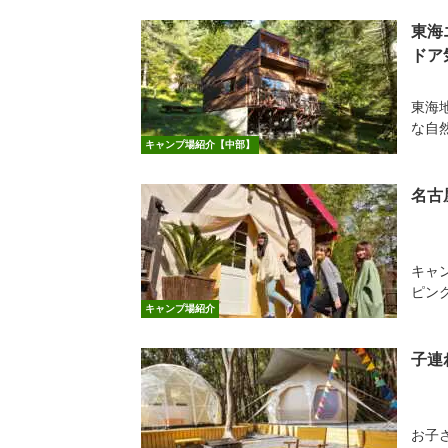
東海
ドア
東海
な自
キャンプ場紹介【中部】
名古
キャ
ピン
キャンプ場紹介
子連
お子