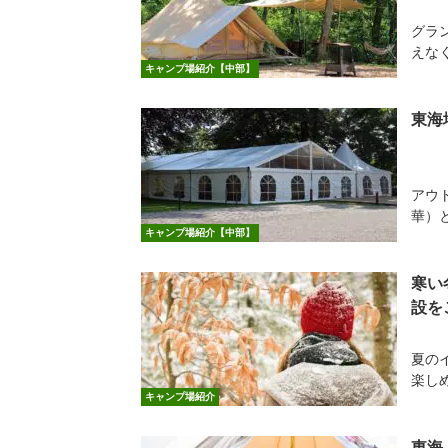
グラ
えな
キャンプ場紹介【中部】
東海
アウ
華）
キャンプ場紹介【中部】
寒い
設を
夏の
楽し
キャンプ場紹介
東海