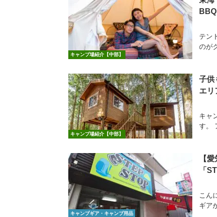
BBQ
テン
のが
キャンプ場紹介【中部】
子供
エリ
キャ
す。 
キャンプ場紹介【中部】
【愛
「S
こん
ギア
キャンプギア・キャンプ用品