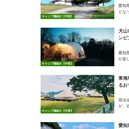
愛知
となっ
キャンプ場紹介【中部】
犬山
ンピ
愛知
が楽
キャンプ場紹介【中部】
東海
るお
宿泊
が、
キャンプ場紹介【中部】
愛知