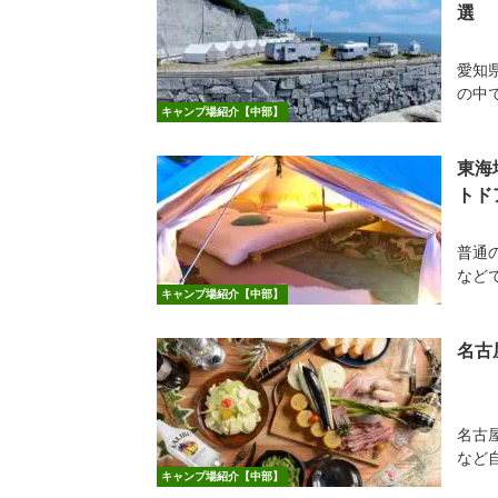
選
愛知
の中で
キャンプ場紹介【中部】
東海
トド
普通
など
キャンプ場紹介【中部】
名古
名古
など
キャンプ場紹介【中部】