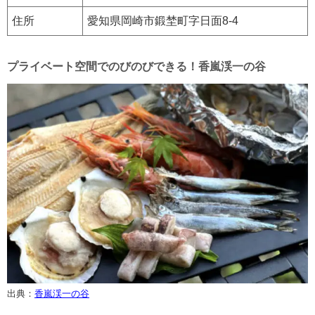
住所
愛知県岡崎市鍛埜町字日面8-4
プライベート空間でのびのびできる！香嵐渓一の谷
出典：
香嵐渓一の谷