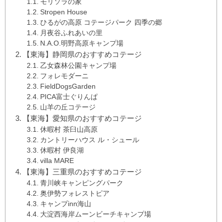
モリソラの家
Stropen House
ひるがの高原 コテージパーク 四季の郷
月夜谷ふれあいの里
N.A.O.明野高原キャンプ場
【東海】静岡県のおすすめコテージ
乙女森林公園キャンプ場
フォレモダーニ
FieldDogsGarden
PICA富士ぐりんぱ
山羊の丘コテージ
【東海】愛知県のおすすめコテージ
休暇村 茶臼山高原
カントリーハウス ル・シュール
休暇村 伊良湖
villa MARE
【東海】三重県のおすすめコテージ
青川峡キャンピングパーク
奥伊勢フォレストピア
キャンプinn海山
大淀西海岸ムーンビーチキャンプ場