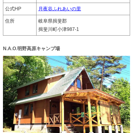
公式HP
月夜谷ふれあいの里
住所
岐阜県揖斐郡
揖斐川町小津987-1
N.A.O.明野高原キャンプ場