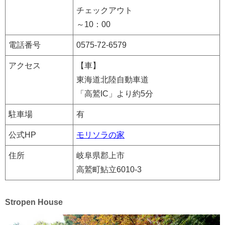
チェックアウト
～10：00
電話番号
0575-72-6579
アクセス
【車】
東海道北陸自動車道
「高鷲IC」より約5分
駐車場
有
公式HP
モリソラの家
住所
岐阜県郡上市
高鷲町鮎立6010-3
Stropen House