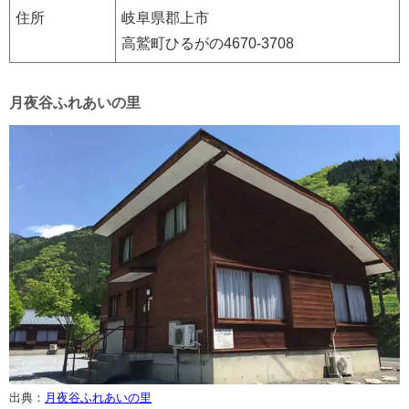
住所
岐阜県郡上市
高鷲町ひるがの4670-3708
月夜谷ふれあいの里
出典：
月夜谷ふれあいの里