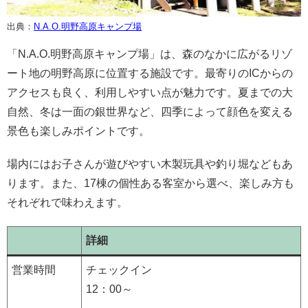
出典：
N.A.O.明野高原キャンプ場
「N.A.O.明野高原キャンプ場」は、森のなかに広がるリゾ
ート地の明野高原に位置する施設です。最寄りのICからの
アクセスも良く、利用しやすい点が魅力です。夏までの大
自然、冬は一面の銀世界など、四季によって顔色を変える
景色も楽しみポイントです。
場内にはお子さんが遊びやすい木製玩具や釣り堀などもあ
ります。また、17棟の個性ある客室から選べ、楽しみ方も
それぞれで味わえます。
詳細
営業時間
チェックイン
12：00～