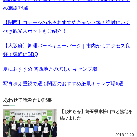
め施設13選
【関西】コテージのあるおすすめキャンプ場！絶対にいく
べき観光スポットもご紹介！
【大阪府】舞洲バーベキューパーク｜市内からアクセス良
好！気軽にBBQ
夏におすすめ!関西地方の涼しいキャンプ場
写真映え重視で選ぶ関西のおすすめ絶景キャンプ場6選
あわせて読みたい記事
【お知らせ】埼玉県東松山市と協定を
結びました
2018.11.20