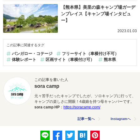
【熊本県】美里の森キャンプ場ガーデ
ンプレイス【キャンプ場インタビュ
ー】
2023.01.03
この記事に関連するタグ
バンガロー・コテージ
フリーサイト（車横付け不可）
体験レポート
区画サイト（車横付け可）
熊本県
この記事を書いた人
sora camp
元々苦手だったキャンプでしたが、ソロキャンプに行って、
キャンプの楽しさに開眼！4歳娘を持つ母キャンパーです。
sora camp HP
：
https://soracamp.com/
記事一覧へ
Instagramへ