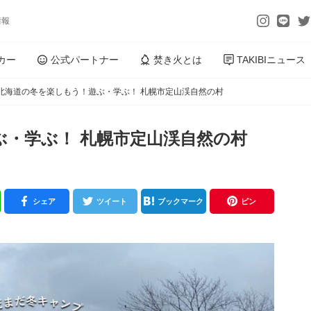
情報
カー
公式パートナー
焚き火とは
TAKIBIニュース
北海道の冬を楽しもう！遊ぶ・学ぶ！ 札幌市定山渓自然の村
ぶ・学ぶ！ 札幌市定山渓自然の村
シェア
ツイート
ブックマーク
ピン