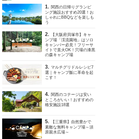
関西の日帰りグランピ
ング施設おすすめ20選！お
しゃれにBBQなどを楽しも
う
【大阪府貝塚市】キャ
ンプ場「渓流園地」はソロ
キャンパー必見！フリーサ
イトで直火OK！穴場の漆黒
の森キャンプ場
マルチグリドルレシピ7
選｜キャンプ飯に革命を起
こす！
関西のコテージは安い
ところがいい！おすすめの
格安施設18選
【三重県】自然豊かで
素敵な無料キャンプ場～須
原親水広場～