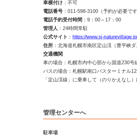
車横付け
：不可
電話番号
：011-598-3100（予約が必要で
電話予約受付時間
：9：00～17：00
管理人
：24時間常駐
公式サイト
：
https://www.sj-naturevillage.jp
住所
：北海道札幌市南区定山渓（豊平峡ダ
交通機関
車の場合：札幌市内中心部から国道230号
バスの場合：札幌駅南口バスターミナル1
「定山渓線」に乗車して（のりかえなし）終
管理センターへ
駐車場