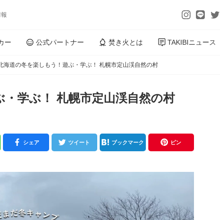
情報
カー
公式パートナー
焚き火とは
TAKIBIニュース
北海道の冬を楽しもう！遊ぶ・学ぶ！ 札幌市定山渓自然の村
ぶ・学ぶ！ 札幌市定山渓自然の村
シェア
ツイート
ブックマーク
ピン