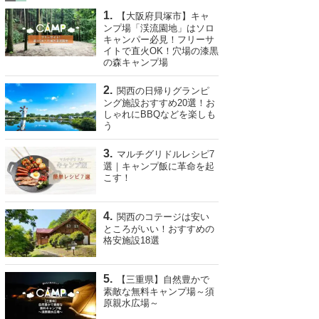
【大阪府貝塚市】キャ
ンプ場「渓流園地」はソロ
キャンパー必見！フリーサ
イトで直火OK！穴場の漆黒
の森キャンプ場
関西の日帰りグランピ
ング施設おすすめ20選！お
しゃれにBBQなどを楽しも
う
マルチグリドルレシピ7
選｜キャンプ飯に革命を起
こす！
関西のコテージは安い
ところがいい！おすすめの
格安施設18選
【三重県】自然豊かで
素敵な無料キャンプ場～須
原親水広場～