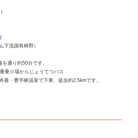
す）
/
ム下流国有林野）
線を通り約50分です。
2番乗り場からじょうてつバス
着・豊平峡温泉で下車、徒歩約2.5kmです。