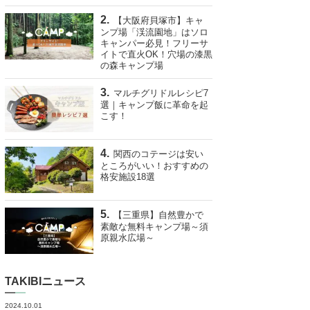
【大阪府貝塚市】キャ
ンプ場「渓流園地」はソロ
キャンパー必見！フリーサ
イトで直火OK！穴場の漆黒
の森キャンプ場
マルチグリドルレシピ7
選｜キャンプ飯に革命を起
こす！
関西のコテージは安い
ところがいい！おすすめの
格安施設18選
【三重県】自然豊かで
素敵な無料キャンプ場～須
原親水広場～
TAKIBIニュース
2024.10.01