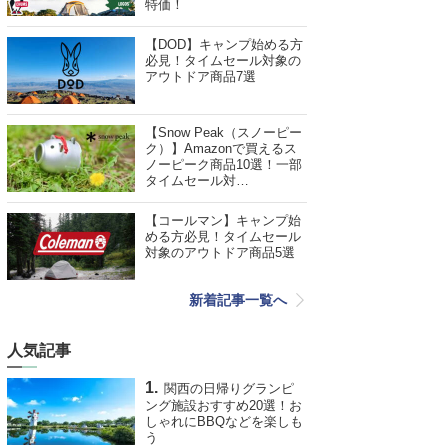
特価！
【DOD】キャンプ始める方
必見！タイムセール対象の
アウトドア商品7選
【Snow Peak（スノーピー
ク）】Amazonで買えるス
ノーピーク商品10選！一部
タイムセール対…
【コールマン】キャンプ始
める方必見！タイムセール
対象のアウトドア商品5選
新着記事一覧へ
人気記事
関西の日帰りグランピ
ング施設おすすめ20選！お
しゃれにBBQなどを楽しも
う