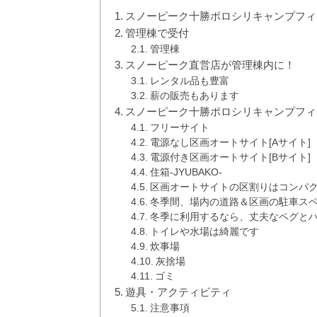
スノーピーク十勝ポロシリキャンプフィ
管理棟で受付
管理棟
スノーピーク直営店が管理棟内に！
レンタル品も豊富
薪の販売もあります
スノーピーク十勝ポロシリキャンプフィ
フリーサイト
電源なし区画オートサイト[Aサイト]
電源付き区画オートサイト[Bサイト]
住箱-JYUBAKO-
区画オートサイトの区割りはコンパ
冬季間、場内の道路＆区画の駐車ス
冬季に利用するなら、丈夫なペグと
トイレや水場は綺麗です
炊事場
灰捨場
ゴミ
遊具・アクティビティ
注意事項