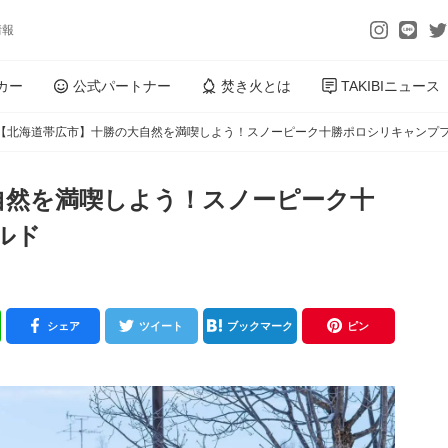
情報
カー
公式パートナー
焚き火とは
TAKIBIニュース
【北海道帯広市】十勝の大自然を満喫しよう！スノーピーク十勝ポロシリキャンプ
自然を満喫しよう！スノーピーク十
ルド
シェア
ツイート
ブックマーク
ピン