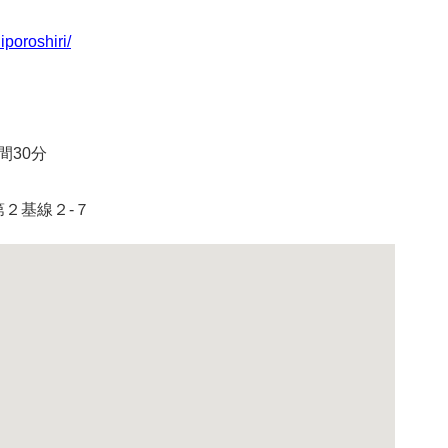
iporoshiri/
間30分
第２基線２-７