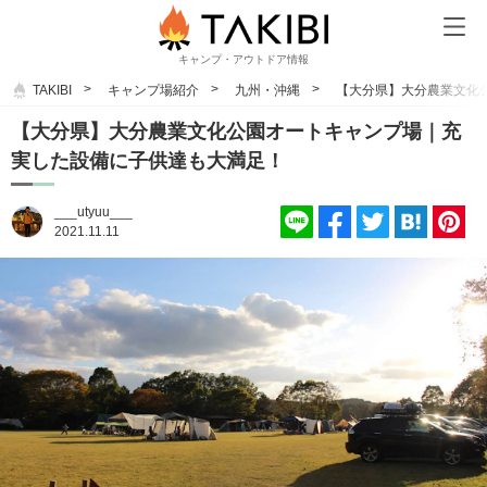
キャンプ・アウトドア情報
TAKIBI
キャンプ場紹介
九州・沖縄
【大分県】大分農業文化
【大分県】大分農業文化公園オートキャンプ場｜充
実した設備に子供達も大満足！
___utyuu___
2021.11.11