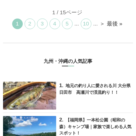
1 / 15ページ
1
2
3
4
5
...
10
...
＞
最後 »
九州・沖縄の人気記事
地元の釣り人に愛される川 大分県
日田市 高瀬川で渓流釣り！！
【福岡県】一本松公園（昭和の
森）キャンプ場｜家族で楽しめる人気
スポット！