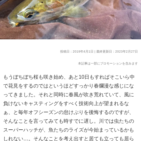
投稿日：2019年4月1日 | 最終更新日：2023年2月27日
本記事は一部にプロモーションを含みます
もうぼちぼち桜も咲き始め、あと10日もすればそこいら中
で花見をするのではというほどすっかり春爛漫な感じにな
ってきました。それと同時に春風が吹き荒れていて、風に
負けないキャスティングをすべく技術向上が望まれるな
ぁ、と毎年オフシーズンの怠けぶりを後悔するのですが、
そんなことを言ってみても時すでに遅し。川では虫たちの
スーパーハッチが、魚たちのライズが今始まっているかも
しれない…。そんなことを考え出すと居ても立っても居ら