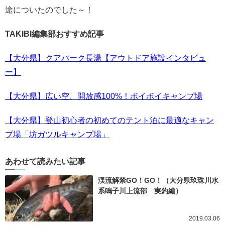
途についたのでした～！
TAKIBI編集部おすすめ記事
【大分県】クアパーク長湯【アウトドア施設インタビュ
ー】
【大分県】広い空、開放感100%！ボイボイキャンプ場
【大分県】登山初心者の初めてのテント泊に最適なキャン
プ場「坊ガツルキャンプ場」
あわせて読みたい記事
渓流解禁GO！GO！（大分県玖珠川水
系鳴子川上流部 実釣編）
2019.03.06