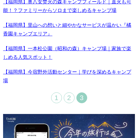
【福岡県】奥八女焚火の森キャンプフィールド｜直火も可
能！？ファミリーからソロまで楽しめるキャンプ場
【福岡県】里山への想いと細やかなサービスが温かい『橘
香園キャンプエリア』
【福岡県】一本松公園（昭和の森）キャンプ場｜家族で楽
しめる人気スポット！
【福岡県】今宿野外活動センター｜学びを深めるキャンプ
場
1
2
3