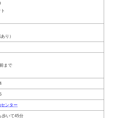
0
ウト
場あり）
日前まで
＞
4
5
動センター
ら歩いて45分