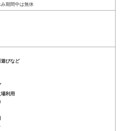
休み期間中は無休
川遊びなど
プ
火場利用
0
用
ン