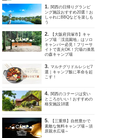
関西の日帰りグランピ
ング施設おすすめ20選！お
しゃれにBBQなどを楽しも
う
【大阪府貝塚市】キャ
ンプ場「渓流園地」はソロ
キャンパー必見！フリーサ
イトで直火OK！穴場の漆黒
の森キャンプ場
マルチグリドルレシピ7
選｜キャンプ飯に革命を起
こす！
関西のコテージは安い
ところがいい！おすすめの
格安施設18選
【三重県】自然豊かで
素敵な無料キャンプ場～須
原親水広場～