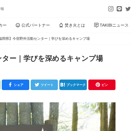
情報
カー
公式パートナー
焚き火とは
TAKIBIニュース
福岡県】今宿野外活動センター｜学びを深めるキャンプ場
ンター｜学びを深めるキャンプ場
シェア
ツイート
ブックマーク
ピン