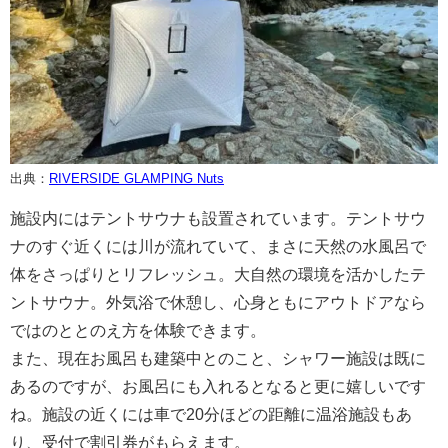
出典：
RIVERSIDE GLAMPING Nuts
施設内にはテントサウナも設置されています。テントサウ
ナのすぐ近くには川が流れていて、まさに天然の水風呂で
体をさっぱりとリフレッシュ。大自然の環境を活かしたテ
ントサウナ。外気浴で休憩し、心身ともにアウトドアなら
ではのととのえ方を体験できます。
また、現在お風呂も建築中とのこと、シャワー施設は既に
あるのですが、お風呂にも入れるとなると更に嬉しいです
ね。施設の近くには車で20分ほどの距離に温浴施設もあ
り、受付で割引券がもらえます。