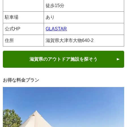
徒歩15分
駐車場
あり
公式HP
GLASTAR
住所
滋賀県大津市大物640-2
滋賀県のアウトドア施設を探そう
お得な料金プラン