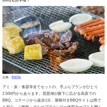
BBQもお手頃！
出典：
PIXTA
アミ・炭・食器等全てセットの、手ぶらプランがひとり
2,500円からあります。琵琶湖が眼下に広がる高原での
BBQ。コテージから徒歩1分、屋根付きBBQサイトは雨で
も安心。ご家族・グループでコンロ一体型テーブルを囲ん