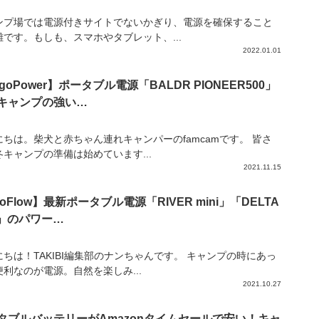
ンプ場では電源付きサイトでないかぎり、電源を確保すること
難です。もしも、スマホやタブレット、...
2022.01.01
goPower】ポータブル電源「BALDR PIONEER500」
キャンプの強い…
にちは。柴犬と赤ちゃん連れキャンパーのfamcamです。 皆さ
冬キャンプの準備は始めています...
2021.11.15
oFlow】最新ポータブル電源「RIVER mini」「DELTA
x」のパワー…
にちは！TAKIBI編集部のナンちゃんです。 キャンプの時にあっ
便利なのが電源。自然を楽しみ...
2021.10.27
タブルバッテリーがAmazonタイムセールで安い！キャ