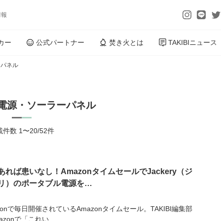
情報
カー
公式パートナー
焚き火とは
TAKIBIニュース
ーパネル
電源・ソーラーパネル
件数 1〜20/52件
あれば患いなし！AmazonタイムセールでJackery（ジ
リ）のポータブル電源を…
zonで毎日開催されているAmazonタイムセール。TAKIBI編集部
azonで「これい...