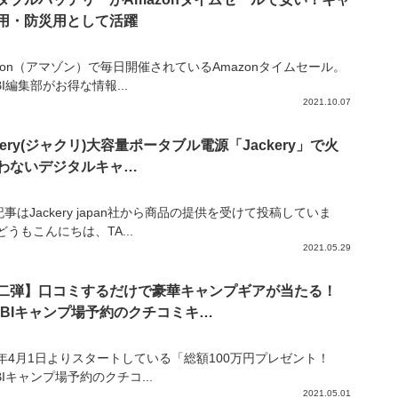
用・防災用として活躍
zon（アマゾン）で毎日開催されているAmazonタイムセール。
IBI編集部がお得な情報...
2021.10.07
kery(ジャクリ)大容量ポータブル電源「Jackery」で火
わないデジタルキャ…
事はJackery japan社から商品の提供を受けて投稿していま
どうもこんにちは、TA...
2021.05.29
二弾】口コミするだけで豪華キャンプギアが当たる！
KIBIキャンプ場予約のクチコミキ…
21年4月1日よりスタートしている「総額100万円プレゼント！
IBIキャンプ場予約のクチコ...
2021.05.01