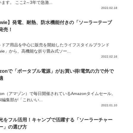
ます。 ここ2～3年で急激...
2022.02.18
ewie】発電、耐熱、防水機能付きの「ソーラーテーブ
発売！
トドア用品を中心に販売を開始したライフスタイルブランド
wie」から、高機能な折り畳み式ソー...
2022.02.16
azonで「ポータブル電源」がお買い得!電気の力で外で
適
zon（アマゾン）で毎日開催されているAmazonタイムセール。
IBI編集部が「これいい...
2022.01.10
光をフル活用！キャンプで活躍する「ソーラーチャー
ー」の選び方