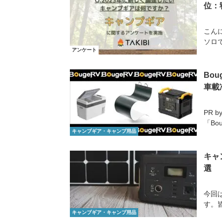
位：
こん
ソロ
アンケート
Bo
車載
PR 
「Bo
キャンプギア・キャンプ用品
キャ
選
今回
す。
キャンプギア・キャンプ用品