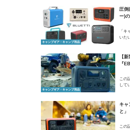
圧倒
ー)
「キ
いた
キャンプギア・キャンプ用品
【新
『E
この記
してい
キャンプギア・キャンプ用品
キャ
と」
この記