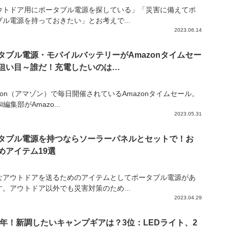
ウトドア用にポータブル電源を探している」「災害に備えてポ
ブル電源を持っておきたい」とお考えで...
2023.06.14
タブル電源・モバイルバッテリーがAmazonタイムセー
狙い目～誰だ！充電したいのは…
zon（アマゾン）で毎日開催されているAmazonタイムセール。
BI編集部がAmazo...
2023.05.31
タブル電源を持つならソーラーパネルとセットで！お
めアイテム19選
なアウトドアを送るためのアイテムとしてポータブル電源があ
す。アウトドア以外でも災害対策のため...
2023.04.29
23年！新調したいキャンプギアは？3位：LEDライト、2