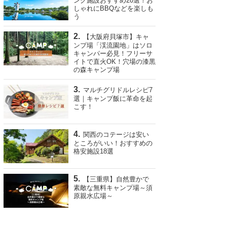
ング施設おすすめ20選！お
しゃれにBBQなどを楽しも
う
【大阪府貝塚市】キャ
ンプ場「渓流園地」はソロ
キャンパー必見！フリーサ
イトで直火OK！穴場の漆黒
の森キャンプ場
マルチグリドルレシピ7
選｜キャンプ飯に革命を起
こす！
関西のコテージは安い
ところがいい！おすすめの
格安施設18選
【三重県】自然豊かで
素敵な無料キャンプ場～須
原親水広場～