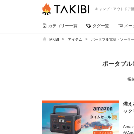
キャンプ・アウトドア
カテゴリー一覧
タグ一覧
メー
TAKIBI
アイテム
ポータブル電源・ソーラ
ポータブル
掲載
備え
ャク
Ama
がAm