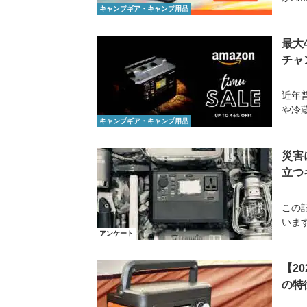
キャンプギア・キャンプ用品
最大
チャ
近年
や冷
キャンプギア・キャンプ用品
災害
立つ
この
います
アンケート
【2
の特