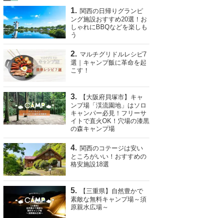
関西の日帰りグランピ
ング施設おすすめ20選！お
しゃれにBBQなどを楽しも
う
マルチグリドルレシピ7
選｜キャンプ飯に革命を起
こす！
【大阪府貝塚市】キャ
ンプ場「渓流園地」はソロ
キャンパー必見！フリーサ
イトで直火OK！穴場の漆黒
の森キャンプ場
関西のコテージは安い
ところがいい！おすすめの
格安施設18選
【三重県】自然豊かで
素敵な無料キャンプ場～須
原親水広場～