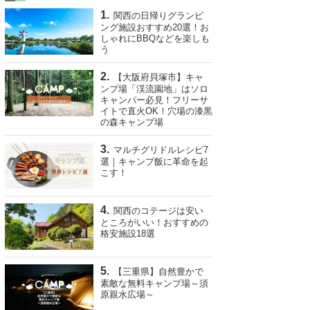
関西の日帰りグランピ
ング施設おすすめ20選！お
しゃれにBBQなどを楽しも
う
【大阪府貝塚市】キャ
ンプ場「渓流園地」はソロ
キャンパー必見！フリーサ
イトで直火OK！穴場の漆黒
の森キャンプ場
マルチグリドルレシピ7
選｜キャンプ飯に革命を起
こす！
関西のコテージは安い
ところがいい！おすすめの
格安施設18選
【三重県】自然豊かで
素敵な無料キャンプ場～須
原親水広場～