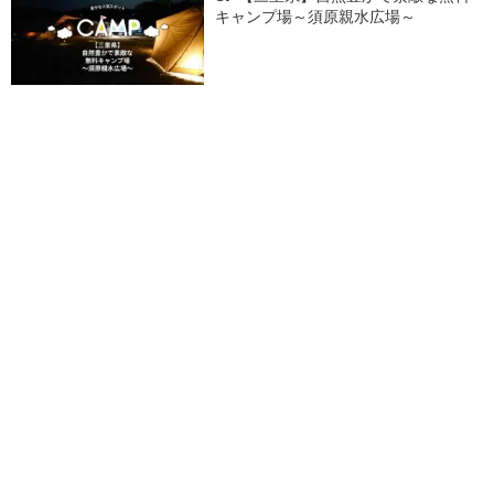
キャンプ場～須原親水広場～