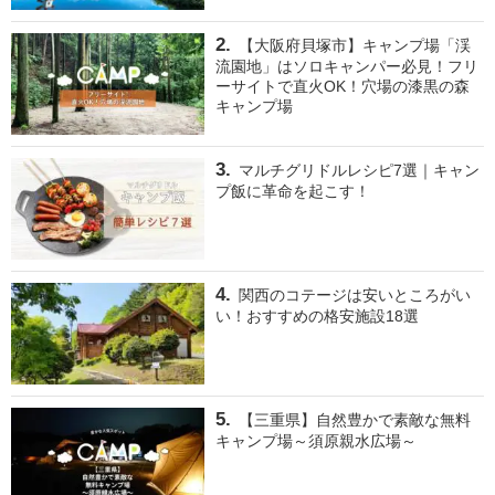
【大阪府貝塚市】キャンプ場「渓
流園地」はソロキャンパー必見！フリ
ーサイトで直火OK！穴場の漆黒の森
キャンプ場
マルチグリドルレシピ7選｜キャン
プ飯に革命を起こす！
関西のコテージは安いところがい
い！おすすめの格安施設18選
【三重県】自然豊かで素敵な無料
キャンプ場～須原親水広場～