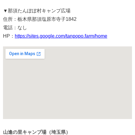
▼
那須たんぽぽ村キャンプ広場
住所：栃木県那須塩原市寺子1842
電話：なし
HP：
https://sites.google.com/tanpopo.farm/home
山逢の里キャンプ場（埼玉県）