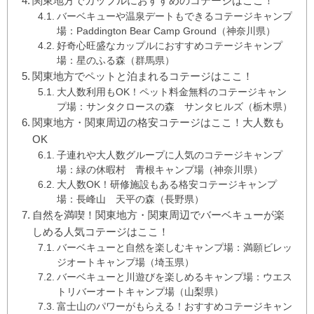
関東地方でカップルにおすすめのコテージはここ！
バーベキューや温泉デートもできるコテージキャンプ
場：Paddington Bear Camp Ground（神奈川県）
好奇心旺盛なカップルにおすすめコテージキャンプ
場：星のふる森（群馬県）
関東地方でペットと泊まれるコテージはここ！
大人数利用もOK！ペット料金無料のコテージキャン
プ場：サンタクロースの森 サンタヒルズ（栃木県）
関東地方・関東周辺の格安コテージはここ！大人数も
OK
子連れや大人数グループに人気のコテージキャンプ
場：緑の休暇村 青根キャンプ場（神奈川県）
大人数OK！研修施設もある格安コテージキャンプ
場：長峰山 天平の森（長野県）
自然を満喫！関東地方・関東周辺でバーベキューが楽
しめる人気コテージはここ！
バーベキューと自然を楽しむキャンプ場：満願ビレッ
ジオートキャンプ場（埼玉県）
バーベキューと川遊びを楽しめるキャンプ場：ウエス
トリバーオートキャンプ場（山梨県）
富士山のパワーがもらえる！おすすめコテージキャン