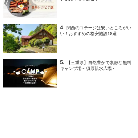
関西のコテージは安いところがい
い！おすすめの格安施設18選
【三重県】自然豊かで素敵な無料
キャンプ場～須原親水広場～