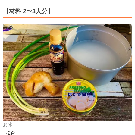
【材料 2〜3人分】
お米
→2合