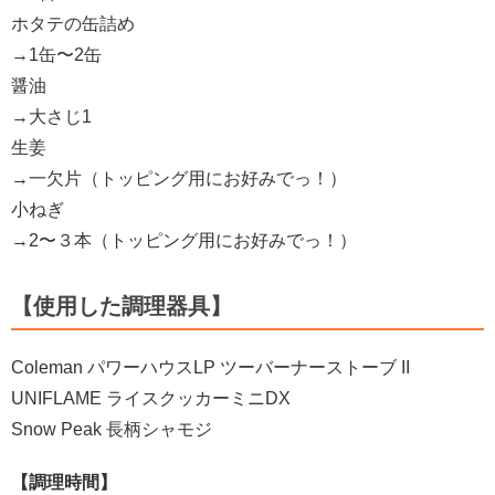
ホタテの缶詰め
→1缶〜2缶
醤油
→大さじ1
生姜
→一欠片（トッピング用にお好みでっ！）
小ねぎ
→2〜３本（トッピング用にお好みでっ！）
【使用した調理器具】
Coleman
パワーハウスLP ツーバーナーストーブ II
UNIFLAME
ライスクッカーミニDX
Snow Peak
長柄シャモジ
【調理時間】