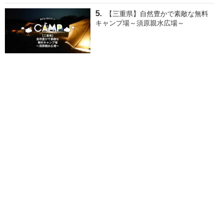
【三重県】自然豊かで素敵な無料
キャンプ場～須原親水広場～