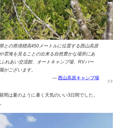
県との県境標高450メートルに位置する西山高原
や雲海を見ることの出来る自然豊かな場所にあ
然ふれあい交流館、オートキャンプ場、RVパー
園がございます。
西山高原キャンプ場
昼間は夏のように暑く天気のいい3日間でした。
。