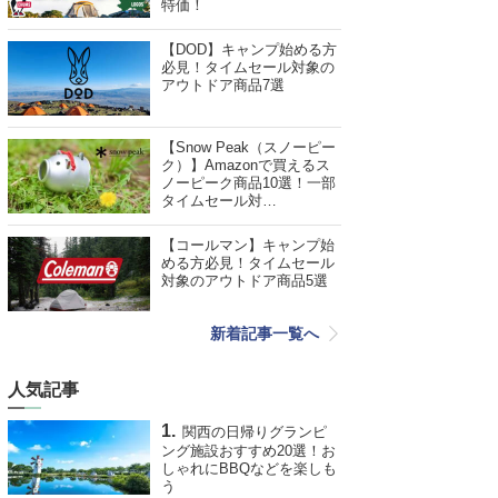
特価！
【DOD】キャンプ始める方
必見！タイムセール対象の
アウトドア商品7選
【Snow Peak（スノーピー
ク）】Amazonで買えるス
ノーピーク商品10選！一部
タイムセール対…
【コールマン】キャンプ始
める方必見！タイムセール
対象のアウトドア商品5選
新着記事一覧へ
人気記事
関西の日帰りグランピ
ング施設おすすめ20選！お
しゃれにBBQなどを楽しも
う