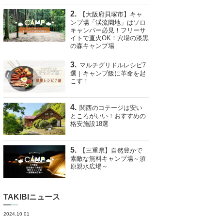
【大阪府貝塚市】キャ
ンプ場「渓流園地」はソロ
キャンパー必見！フリーサ
イトで直火OK！穴場の漆黒
の森キャンプ場
マルチグリドルレシピ7
選｜キャンプ飯に革命を起
こす！
関西のコテージは安い
ところがいい！おすすめの
格安施設18選
【三重県】自然豊かで
素敵な無料キャンプ場～須
原親水広場～
TAKIBIニュース
2024.10.01