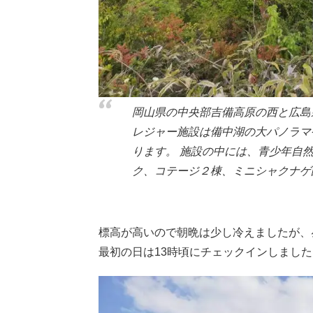
岡山県の中央部吉備高原の西と広島
レジャー施設は備中湖の大パノラマ
ります。 施設の中には、青少年自
ク、コテージ２棟、ミニシャクナゲ
標高が高いので朝晩は少し冷えましたが、
最初の日は13時頃にチェックインしました