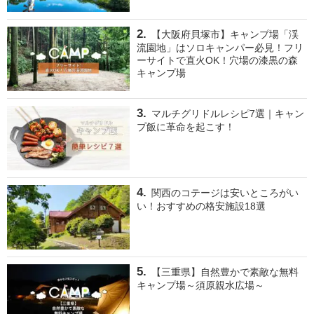
【大阪府貝塚市】キャンプ場「渓
流園地」はソロキャンパー必見！フリ
ーサイトで直火OK！穴場の漆黒の森
キャンプ場
マルチグリドルレシピ7選｜キャン
プ飯に革命を起こす！
関西のコテージは安いところがい
い！おすすめの格安施設18選
【三重県】自然豊かで素敵な無料
キャンプ場～須原親水広場～