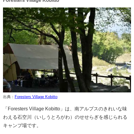
Foresters Village Kobitto
出典：
Foresters Village Kobitto
「Foresters Village Kobitto」は、南アルプスのきれいな味
わえる石空川（いしうとろがわ）のせせらぎを感じられる
キャンプ場です。