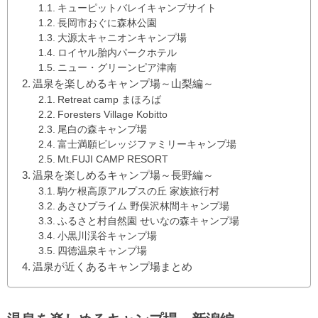
キューピットバレイキャンプサイト
長岡市おぐに森林公園
大源太キャニオンキャンプ場
ロイヤル胎内パークホテル
ニュー・グリーンピア津南
温泉を楽しめるキャンプ場～山梨編～
Retreat camp まほろば
Foresters Village Kobitto
尾白の森キャンプ場
富士満願ビレッジファミリーキャンプ場
Mt.FUJI CAMP RESORT
温泉を楽しめるキャンプ場～長野編～
駒ケ根高原アルプスの丘 家族旅行村
あさひプライム 野俣沢林間キャンプ場
ふるさと村自然園 せいなの森キャンプ場
小黒川渓谷キャンプ場
四徳温泉キャンプ場
温泉が近くあるキャンプ場まとめ