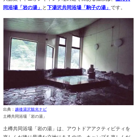
同浴場「岩の湯」
と
下湯沢共同浴場「駒子の湯」
です。
出典：
越後湯沢観光ナビ
土樽共同浴場「岩の湯」
土樽共同浴場「岩の湯」は、アウトドアアクティビティを