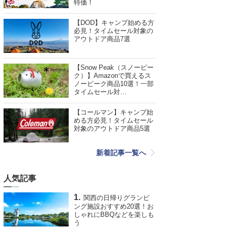
特価！
【DOD】キャンプ始める方
必見！タイムセール対象の
アウトドア商品7選
【Snow Peak（スノーピー
ク）】Amazonで買えるス
ノーピーク商品10選！一部
タイムセール対…
【コールマン】キャンプ始
める方必見！タイムセール
対象のアウトドア商品5選
新着記事一覧へ
人気記事
関西の日帰りグランピ
ング施設おすすめ20選！お
しゃれにBBQなどを楽しも
う