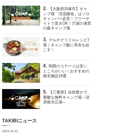
【大阪府貝塚市】キャ
ンプ場「渓流園地」はソロ
キャンパー必見！フリーサ
イトで直火OK！穴場の漆黒
の森キャンプ場
マルチグリドルレシピ7
選｜キャンプ飯に革命を起
こす！
関西のコテージは安い
ところがいい！おすすめの
格安施設18選
【三重県】自然豊かで
素敵な無料キャンプ場～須
原親水広場～
TAKIBIニュース
2024.10.01