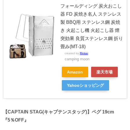
フォールディング 炭火おこし
器 FD 炭焼き名人 ステンレス
製 BBQ用 ステンレス鋼 炭焼
き 火起こし機 火起こし器 煙
突効果 良質ステンレス鋼 折り
畳み(MT-18)
created by
Rinker
camping moon
Amazon
楽天市場
Yahooショッピング
【CAPTAIN STAG(キャプテンスタッグ)】ペグ 19cm
『5％OFF』