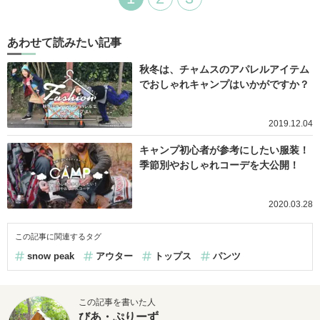
あわせて読みたい記事
秋冬は、チャムスのアパレルアイテム
でおしゃれキャンプはいかがですか？
2019.12.04
キャンプ初心者が参考にしたい服装！
季節別やおしゃれコーデを大公開！
2020.03.28
この記事に関連するタグ
snow peak
アウター
トップス
パンツ
この記事を書いた人
びあ・ぷりーず