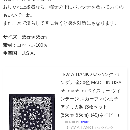
おしゃれ上級者なら、帽子の下にバンダナを巻いておくの
もいいですね。
また、水で濡らして首に巻くと暑さ対策にもなります。
サイズ
：55cm×55cm
素材
：コットン100％
生産国
：U.S.A.
HAV-A-HANK ハバハンク バ
ンダナ 全30色 MADE IN USA
55cm×55cm ペイズリー ヴィ
ンテージ スカーフ ハンカチ
アメリカ製 (3枚セット
(55cm×55cm), (49)ネイビー)
created by
Rinker
【HAV-A-HANK】ハバハンク