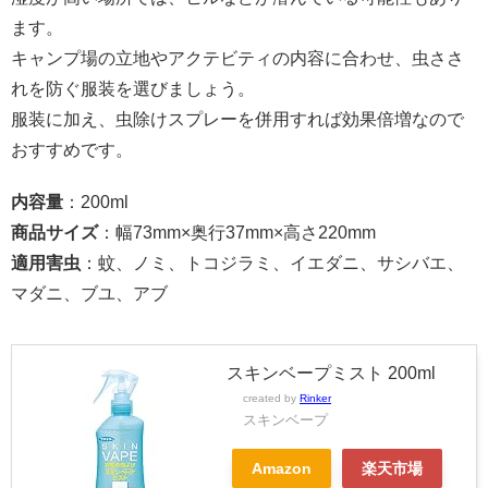
ます。
キャンプ場の立地やアクテビティの内容に合わせ、虫ささ
れを防ぐ服装を選びましょう。
服装に加え、虫除けスプレーを併用すれば効果倍増なので
おすすめです。
内容量
：200ml
商品サイズ
：幅73mm×奥行37mm×高さ220mm
適用害虫
：蚊、ノミ、トコジラミ、イエダニ、サシバエ、
マダニ、ブユ、アブ
スキンベープミスト 200ml
created by
Rinker
スキンベープ
Amazon
楽天市場