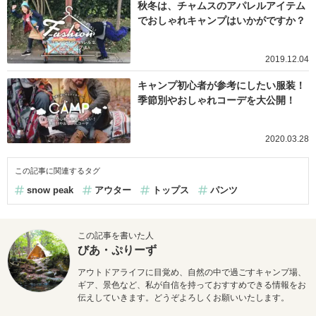
秋冬は、チャムスのアパレルアイテム
でおしゃれキャンプはいかがですか？
2019.12.04
キャンプ初心者が参考にしたい服装！
季節別やおしゃれコーデを大公開！
2020.03.28
この記事に関連するタグ
snow peak
アウター
トップス
パンツ
この記事を書いた人
びあ・ぷりーず
アウトドアライフに目覚め、自然の中で過ごすキャンプ場、
ギア、景色など、私が自信を持っておすすめできる情報をお
伝えしていきます。どうぞよろしくお願いいたします。