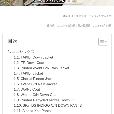
本記事は一部にプロモーションを含みます
投稿日：2019年12月9日 | 最終更新日：2021年8月18日
目次
ユニセックス
TAKIBI Down Jacket
FR Down Coat
Printed eVent C/N Rain Jacket
TAKIBI Jacket
Classic Fleece Jacket
eVent C/N Rain Jacket
Wo/Ny Coat
Waxed C/N Down Coat
Printed Recycled Middle Down JK
SPxTDS INDIGO C/N DOWN PANTS
Alpaca Knit Pants