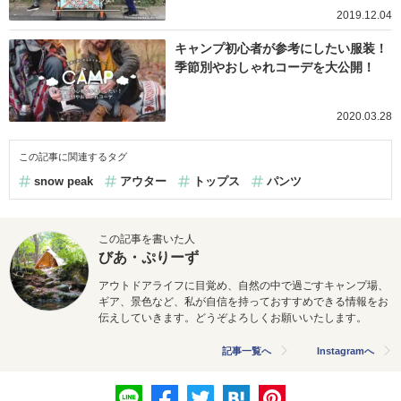
2019.12.04
キャンプ初心者が参考にしたい服装！
季節別やおしゃれコーデを大公開！
2020.03.28
この記事に関連するタグ
snow peak
アウター
トップス
パンツ
この記事を書いた人
びあ・ぷりーず
アウトドアライフに目覚め、自然の中で過ごすキャンプ場、
ギア、景色など、私が自信を持っておすすめできる情報をお
伝えしていきます。どうぞよろしくお願いいたします。
記事一覧へ
Instagramへ