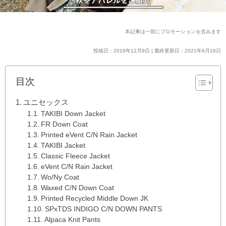
本記事は一部にプロモーションを含みます
投稿日：2019年12月9日 | 最終更新日：2021年8月18日
目次
ユニセックス
TAKIBI Down Jacket
FR Down Coat
Printed eVent C/N Rain Jacket
TAKIBI Jacket
Classic Fleece Jacket
eVent C/N Rain Jacket
Wo/Ny Coat
Waxed C/N Down Coat
Printed Recycled Middle Down JK
SPxTDS INDIGO C/N DOWN PANTS
Alpaca Knit Pants