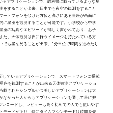
ているアプリケーションで、教科書に載っているような星
測をすることが出来、日中でも夜空の観測をすること
マートフォンを傾けた方位と高さにある星座が画面に
的に星座を観測することが可能です。小学校から中学
星座の写真やエピソードが詳しく書かれており、お子
また、天体観測は夜に行うイメージを持たれている方
中でも星を見ることが出来、1分単位で時間を進めたり
Phoneにも対応しているアプリケーションで、スマートフォンに搭載
に星座を観測することが出来る天体観測アプリケーショ
搭載されたシンプルかつ美しいアプリケーションは大
がなかった人からもアプリケーションを通して星に興
ダウンロードし、レビューも高く初めての人でも使いやす
トモードがあり、特にタイムマシンモードは時間を先