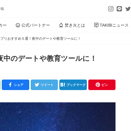
情報
カー
公式パートナー
焚き火とは
TAKIBIニュース
アプリおすすめ５選！夜中のデートや教育ツールに！
夜中のデートや教育ツールに！
シェア
ツイート
ブックマーク
ピン