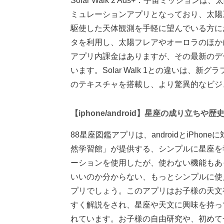
Solar Walk 2 Ads+：宇宙ミッシ
ミュレーションアプリとなっており、太陽
駆使した天体観測を手軽に望んでいる方に
タを利用し、太陽フレアやオーロラのほか
アプリ内課金はありますが、その最新のデ
います。Solar Walk 1との違いは
のテキスチャを搭載し、より驚異的なビジ
【iphone/android】星座の成り立ち
88星座図鑑アプリは、androidとiPh
然学習館」が提供する、シンプルに星座を
ーションを使用したが、使わない機能もあ
いいのか分からない、もっとシンプルに使
プリでしょう。このアプリはお子様の天文
すく解説をされ、星座や天文に興味を持っ
れています。お子様の自由研究や、初めて