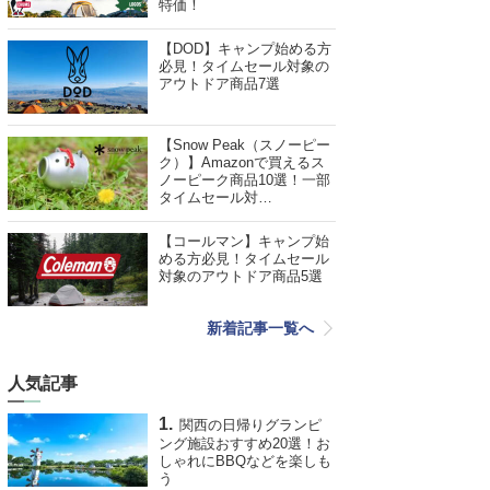
特価！
【DOD】キャンプ始める方
必見！タイムセール対象の
アウトドア商品7選
【Snow Peak（スノーピー
ク）】Amazonで買えるス
ノーピーク商品10選！一部
タイムセール対…
【コールマン】キャンプ始
める方必見！タイムセール
対象のアウトドア商品5選
新着記事一覧へ
人気記事
関西の日帰りグランピ
ング施設おすすめ20選！お
しゃれにBBQなどを楽しも
う