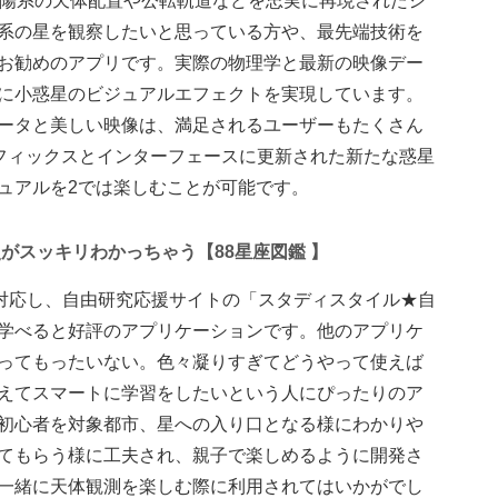
ョンは、太陽系の天体配置や公転軌道などを忠実に再現されたシ
系の星を観察したいと思っている方や、最先端技術を
お勧めのアプリです。実際の物理学と最新の映像デー
に小惑星のビジュアルエフェクトを実現しています。
ータと美しい映像は、満足されるユーザーもたくさん
、新グラフィックスとインターフェースに更新された新たな惑星
ュアルを2では楽しむことが可能です。
や歴史がスッキリわかっちゃう【88星座図鑑 】
oneに対応し、自由研究応援サイトの「スタディスタイル★自
学べると好評のアプリケーションです。他のアプリケ
ってもったいない。色々凝りすぎてどうやって使えば
えてスマートに学習をしたいという人にぴったりのア
初心者を対象都市、星への入り口となる様にわかりや
てもらう様に工夫され、親子で楽しめるように開発さ
一緒に天体観測を楽しむ際に利用されてはいかがでし