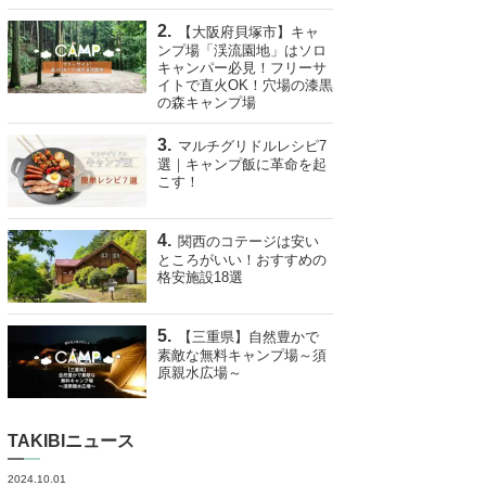
【大阪府貝塚市】キャ
ンプ場「渓流園地」はソロ
キャンパー必見！フリーサ
イトで直火OK！穴場の漆黒
の森キャンプ場
マルチグリドルレシピ7
選｜キャンプ飯に革命を起
こす！
関西のコテージは安い
ところがいい！おすすめの
格安施設18選
【三重県】自然豊かで
素敵な無料キャンプ場～須
原親水広場～
TAKIBIニュース
2024.10.01