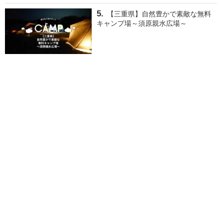
【三重県】自然豊かで素敵な無料
キャンプ場～須原親水広場～