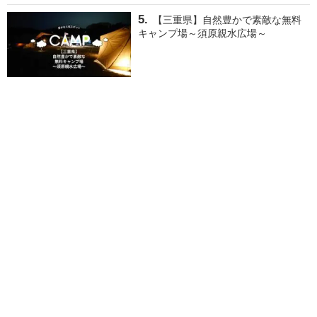
【三重県】自然豊かで素敵な無料
キャンプ場～須原親水広場～