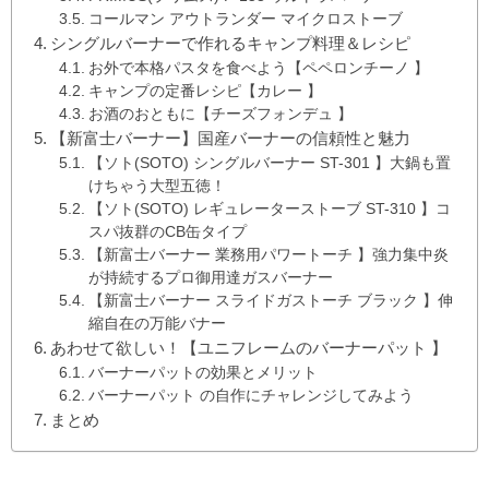
コールマン アウトランダー マイクロストーブ
シングルバーナーで作れるキャンプ料理＆レシピ
お外で本格パスタを食べよう【ペペロンチーノ 】
キャンプの定番レシピ【カレー 】
お酒のおともに【チーズフォンデュ 】
【新富士バーナー】国産バーナーの信頼性と魅力
【ソト(SOTO) シングルバーナー ST-301 】大鍋も置
けちゃう大型五徳！
【ソト(SOTO) レギュレーターストーブ ST-310 】コ
スパ抜群のCB缶タイプ
【新富士バーナー 業務用パワートーチ 】強力集中炎
が持続するプロ御用達ガスバーナー
【新富士バーナー スライドガストーチ ブラック 】伸
縮自在の万能バナー
あわせて欲しい！【ユニフレームのバーナーパット 】
バーナーパットの効果とメリット
バーナーパット の自作にチャレンジしてみよう
まとめ