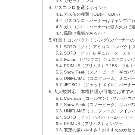
カセットコンロ
ガスコンロを選ぶポイント
ガス缶の種類（OD缶・CB缶）
ガスコンロ・バーナーはキャンプに
ガスコンロ・バーナーは最大火力で
風除け機能があるか？
軽量！コンパクト！シングルバーナーの
SOTO（ソト）アミカス コンパクト
SOTO（ソト）レギュレータースト
Iwatani（イワタニ）ジュニアコン
PRIMUS（プリムス）P-153 ウル
Snow Peak（スノーピーク）ギガパ
UNIFLAME（ユニフレーム）ミニバ
JETBOIL（ジェットボイル）バーナー
大人数対応！本格料理が可能なおすすめ
Coleman（コールマン）パワーハウ
Snow Peak（スノーピーク）ギガ
UNIFLAME（ユニフレーム）ツイン
SOTO（ソト）ハイパワー2バーナー
PRIMUS（プリムス）オンジャ
安定の扱いやすさ！おすすめのカセッ