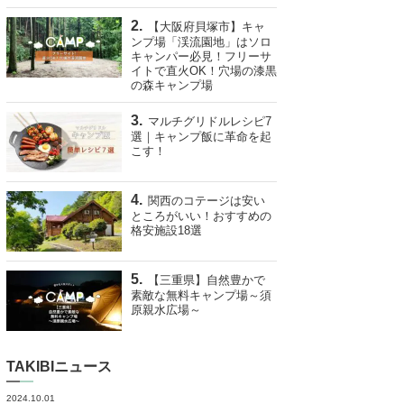
【大阪府貝塚市】キャ
ンプ場「渓流園地」はソロ
キャンパー必見！フリーサ
イトで直火OK！穴場の漆黒
の森キャンプ場
マルチグリドルレシピ7
選｜キャンプ飯に革命を起
こす！
関西のコテージは安い
ところがいい！おすすめの
格安施設18選
【三重県】自然豊かで
素敵な無料キャンプ場～須
原親水広場～
TAKIBIニュース
2024.10.01