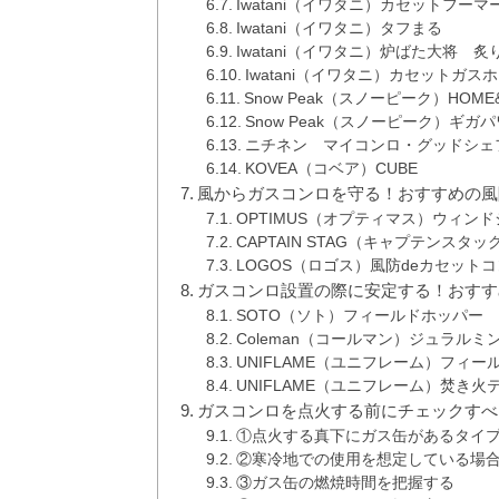
Iwatani（イワタニ）カセットフー
Iwatani（イワタニ）タフまる
Iwatani（イワタニ）炉ばた大将 炙
Iwatani（イワタニ）カセットガ
Snow Peak（スノーピーク）HOM
Snow Peak（スノーピーク）ギ
ニチネン マイコンロ・グッドシェフ K
KOVEA（コベア）CUBE
風からガスコンロを守る！おすすめの風
OPTIMUS（オプティマス）ウィン
CAPTAIN STAG（キャプテンスタ
LOGOS（ロゴス）風防deカセット
ガスコンロ設置の際に安定する！おすす
SOTO（ソト）フィールドホッパー
Coleman（コールマン）ジュラル
UNIFLAME（ユニフレーム）フィー
UNIFLAME（ユニフレーム）焚き火
ガスコンロを点火する前にチェックすべ
①点火する真下にガス缶があるタイ
②寒冷地での使用を想定している場
③ガス缶の燃焼時間を把握する