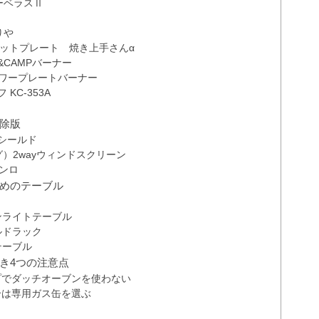
マーベラスⅡ
りや
スホットプレート 焼き上手さんα
E&CAMPバーナー
ガパワープレートバーナー
C-353A
除版
ドシールド
ッグ）2wayウィンドスクリーン
コンロ
めのテーブル
ミンライトテーブル
ルドラック
テーブル
き4つの注意点
プでダッチオーブンを使わない
合は専用ガス缶を選ぶ