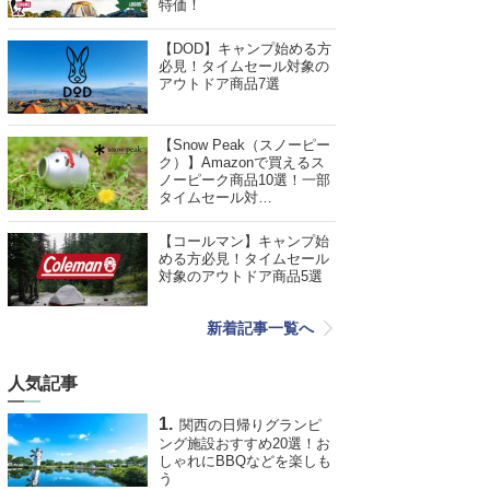
特価！
【DOD】キャンプ始める方
必見！タイムセール対象の
アウトドア商品7選
【Snow Peak（スノーピー
ク）】Amazonで買えるス
ノーピーク商品10選！一部
タイムセール対…
【コールマン】キャンプ始
める方必見！タイムセール
対象のアウトドア商品5選
新着記事一覧へ
人気記事
関西の日帰りグランピ
ング施設おすすめ20選！お
しゃれにBBQなどを楽しも
う