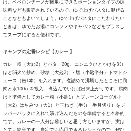
は、ペペロンチーノが簡単にできるポーションタイプの調
味料なども販売されているので、ゆで上げパスタに混ぜる
ことなどもよいでしょう。ゆで上げパスタにこだわりたい
ときは、ゆでたお湯にコンソメやキャベツなどをプラスし
てスープにすると便利です。
キャンプの定番レシピ【カレー 】
カレー粉（大匙2）とバター20g、ニンニクひとかけを3分
ほど弱火で炒め、砂糖（大匙2）・塩（小匙半分）トマトジ
ュース（缶1本）を入れます。煮詰めて沸騰したところに鶏
肉と水100ccを投入。煮込んでいけば出来上がりです。鶏肉
は下準備としてカレー粉（小匙1）とプレーンヨーグルト
（大2）はちみつ（大1）と玉ねぎ（半分・半月切り）をジ
ッパーバックに入れて漬け込んだものを準備すると本格的
です。カレーの一人分は難しいと思う方もいますが、実は
とても簡単です。自宅でも応用できるレシピなので、ぜひ