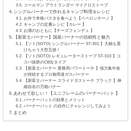
コールマン アウトランダー マイクロストーブ
シングルバーナーで作れるキャンプ料理＆レシピ
お外で本格パスタを食べよう【ペペロンチーノ 】
キャンプの定番レシピ【カレー 】
お酒のおともに【チーズフォンデュ 】
【新富士バーナー】国産バーナーの信頼性と魅力
【ソト(SOTO) シングルバーナー ST-301 】大鍋も置
けちゃう大型五徳！
【ソト(SOTO) レギュレーターストーブ ST-310 】コ
スパ抜群のCB缶タイプ
【新富士バーナー 業務用パワートーチ 】強力集中炎
が持続するプロ御用達ガスバーナー
【新富士バーナー スライドガストーチ ブラック 】伸
縮自在の万能バナー
あわせて欲しい！【ユニフレームのバーナーパット 】
バーナーパットの効果とメリット
バーナーパット の自作にチャレンジしてみよう
まとめ