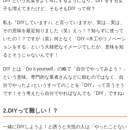
DIY という言葉をよく耳にするようになり、DIY をする女
子も増えてきたけど、そもそもDIY って何？
私も『DIYしています♪』と言っていますが、実は…実は、
その意味を最近知りました（笑）
えっ！？知らずに使って
いたの！？ですが（笑）何となく「DIY =木工やリノベーシ
ョンをする」という大雑把なイメージでしたが、意味を知
るとそうじゃないんです！
DIY とは「Do it yourself」の略で「自分でやってみよう！」
という意味。
専門的な業者さんなどに頼むのではなく、自
分でやったよ♪というすべてのことを『DIY』って言うそう
です！
そう考えたら自分でやればなんでも「DIY」ですね♪
2.DIYって難しい！？
一緒にDIYしようよ！と誘うと大抵の人は「やったことない