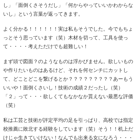
し」「面倒くさそうだし」「何からやっていいかわからな
いし」という言葉が返ってきます。
よく分かる！！！！！！実は私もそうでした。今でもちょ
っとそう思っています（笑）
木材を切って、工具を使っ
て・・・・考えただけでも超難しい！
まず頭で図面？のようなものは浮かびません。欲しいもの
や作りたいものはあるけど、それを何センチにカットし
て、どことどこを繋げるとか？？？？？？？？？
あーもう
いいや！面倒くさいし！技術の成績２だったし（笑）
「２」って・・・欲しくてもなかなか貰えない最悪な評価
（笑）
私は工芸と技術が評定平均の足を引っぱり、高校では指定
校推薦に敗北する経験をしています（笑）そう！！机上だ
けじゃ生きていけない！なんでも出来る女になろう・・・