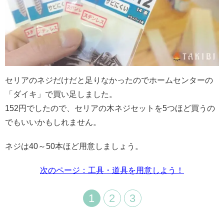
セリアのネジだけだと足りなかったのでホームセンターの
「ダイキ」で買い足しました。
152
円でしたので、セリアの木ネジセットを
5
つほど買うの
でもいいかもしれません。
ネジは
40
～
50
本ほど用意しましょう。
次のページ：工具・道具を用意しよう！
1
2
3