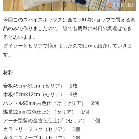
今回このスパイスボックスは
全て100
均ショップで買える商
品のみで作りましたので、誰でも簡単に材料の調達はでき
ると思います。
ダイソーとセリアで揃えましたので細かく紹介していきま
す。
材料
合板
45cm×30cm
（セリア）
2
枚
木板
45cm×12cm
（セリア）
4
枚
ハンドル
92mm
古色仕上げ（セリア）
2
個
蝶番
22mm
古色仕上げ（セリア）
1
個
アーチ型留め金古色仕上げ（セリア）
1
個
カラトリーフック（セリア）
1
個
水性ニスメープル（セリア）
1
個