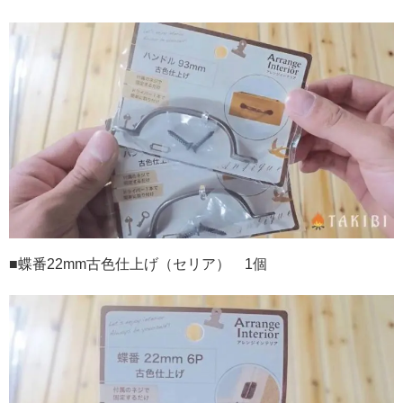
■蝶番
22mm
古色仕上げ（セリア）
1
個