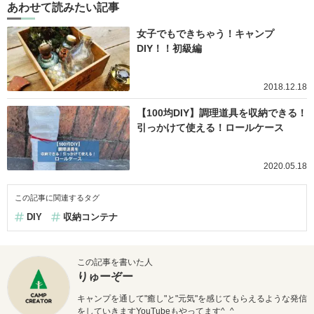
あわせて読みたい記事
女子でもできちゃう！キャンプ
DIY！！初級編
2018.12.18
【100均DIY】調理道具を収納できる！
引っかけて使える！ロールケース
2020.05.18
この記事に関連するタグ
DIY
収納コンテナ
この記事を書いた人
りゅーぞー
キャンプを通して"癒し"と"元気"を感じてもらえるような発信
をしていきますYouTubeもやってます^_^