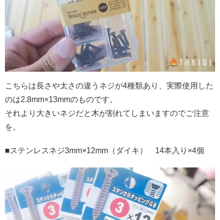
こちらは長さや太さの違うネジが
4
種類あり、実際使用した
のは
2.8mm×13mm
のものです。
それより大きいネジだと木が割れてしまいますのでご注意
を。
■ステンレスネジ
3mm×12mm
（ダイキ）
14
本入り
×4
個