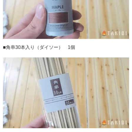
■角串
30
本入り（ダイソー）
1
個