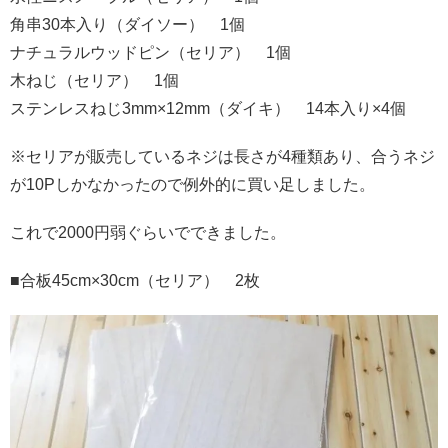
角串
30
本入り（ダイソー）
1
個
ナチュラルウッドピン（セリア）
1
個
木ねじ（セリア）
1
個
ステンレスねじ
3mm×12mm
（ダイキ）
14
本入り
×4
個
※
セリアが販売しているネジは長さが
4
種類あり、合うネジ
が
10P
しかなかったので例外的に買い足しました。
これで
2000
円弱ぐらいでできました。
■合板
45cm×30cm
（セリア）
2
枚