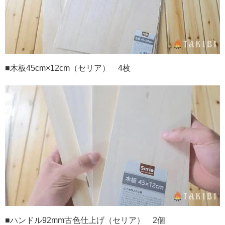
■木板
45cm×12cm
（セリア）
4
枚
■ハンドル
92mm
古色仕上げ（セリア）
2
個