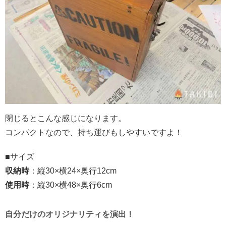
閉じるとこんな感じになります。
コンパクトなので、持ち運びもしやすいですよ！
■サイズ
収納時
：縦
30×
横
24×
奥行
12cm
使用時
：縦
30×
横
48×
奥行
6cm
自分だけのオリジナリティを演出！