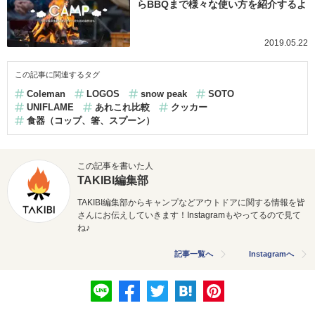
らBBQまで様々な使い方を紹介するよ
2019.05.22
この記事に関連するタグ
Coleman
LOGOS
snow peak
SOTO
UNIFLAME
あれこれ比較
クッカー
食器（コップ、箸、スプーン）
この記事を書いた人
TAKIBI編集部
TAKIBI編集部からキャンプなどアウトドアに関する情報を皆
さんにお伝えしていきます！Instagramもやってるので見て
ね♪
記事一覧へ
Instagramへ