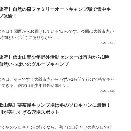
阪府】自然の森ファミリーオートキャンプ場で雪中キ
プ体験！
にちは！関西からお届けしているYaikoです。今回は大阪市内か
時間という近さにありながら、...
2021.02.18
阪府】信太山青少年野外活動センターは市内から1時
自然いっぱいのグループキャンプ
にちは。そらです！大阪市内からわずか1時間で行けて格安キャ
ができる、信太山青少年野外活動セン...
2021.02.09
歌山県】葵茶屋キャンプ場は冬のソロキャンに最適！
川が美しすぎる穴場スポット
かく冬のソロキャンに行くなら、完全に自分だけの完ソロで行