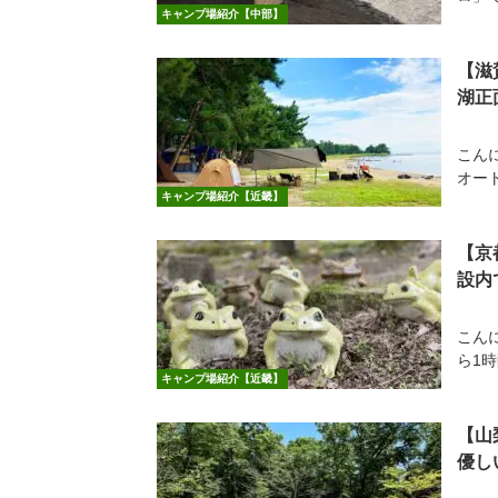
キャンプ場紹介【中部】
【滋
湖正
こん
オート
キャンプ場紹介【近畿】
【京
設内
こん
ら1時
キャンプ場紹介【近畿】
【山
優し