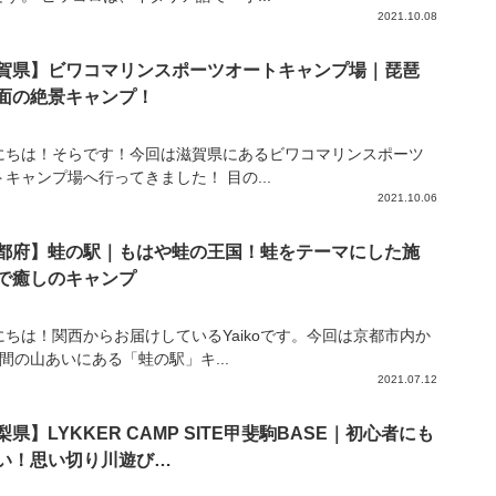
2021.10.08
賀県】ビワコマリンスポーツオートキャンプ場｜琵琶
面の絶景キャンプ！
にちは！そらです！今回は滋賀県にあるビワコマリンスポーツ
キャンプ場へ行ってきました！ 目の...
2021.10.06
都府】蛙の駅｜もはや蛙の王国！蛙をテーマにした施
で癒しのキャンプ
にちは！関西からお届けしているYaikoです。今回は京都市内か
間の山あいにある「蛙の駅」キ...
2021.07.12
梨県】LYKKER CAMP SITE甲斐駒BASE｜初心者にも
い！思い切り川遊び…