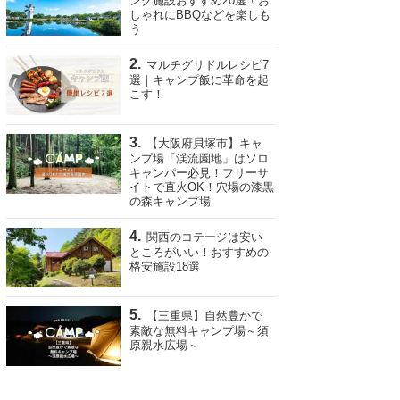
ング施設おすすめ20選！お
しゃれにBBQなどを楽しも
う
マルチグリドルレシピ7
選｜キャンプ飯に革命を起
こす！
【大阪府貝塚市】キャ
ンプ場「渓流園地」はソロ
キャンパー必見！フリーサ
イトで直火OK！穴場の漆黒
の森キャンプ場
関西のコテージは安い
ところがいい！おすすめの
格安施設18選
【三重県】自然豊かで
素敵な無料キャンプ場～須
原親水広場～