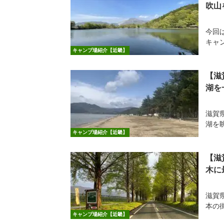
吹山
今回
キャ
キャンプ場紹介【近畿】
【滋
湖を
滋賀
湖を眺
キャンプ場紹介【近畿】
【滋
木に
滋賀
本の
キャンプ場紹介【近畿】