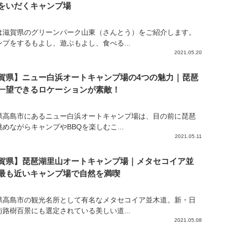
をいだくキャンプ場
は滋賀県のグリーンパーク山東（さんとう）をご紹介します。
ンプをするもよし、遊ぶもよし、食べる...
2021.05.20
賀県】ニュー白浜オートキャンプ場の4つの魅力｜琵琶
一望できるロケーションが素敵！
県高島市にあるニュー白浜オートキャンプ場は、目の前に琵琶
めながらキャンプやBBQを楽しむこ...
2021.05.11
賀県】琵琶湖里山オートキャンプ場｜メタセコイア並
最も近いキャンプ場で自然を満喫
県高島市の観光名所として有名なメタセコイア並木道。新・日
街路樹百景にも選定されている美しい道...
2021.05.08