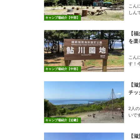
こん
しんで
キャンプ場紹介【中部】
【福
を楽
こん
す！
キャンプ場紹介【中部】
【滋
チッ
2人
いです
キャンプ場紹介【近畿】
【滋