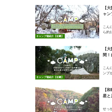
【大
ャン
こん
ら約1
キャンプ場紹介【近畿】
【大
間！
こん
ンプ
キャンプ場紹介【近畿】
【和
星と
せっ