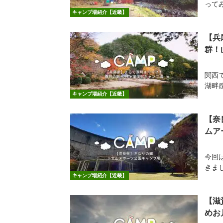
って
キャンプ場紹介【近畿】
【兵
群！
関西
湖畔
キャンプ場紹介【近畿】
【奈
ムア
今回
きま
キャンプ場紹介【近畿】
【滋
めお