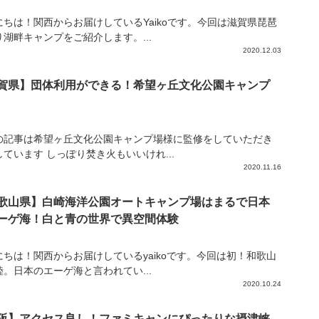
にちは！関西からお届けしているYaikoです。今回は滋賀県琵琶
り湖畔キャンプをご紹介します。...
2020.12.03
賀県】団体利用ができる！希望ヶ丘文化公園キャンプ
の記事は希望ヶ丘文化公園キャンプ場様に監修をしていただき
ています しっぽり焚き火もいいけれ...
2020.11.16
歌山県】白崎海洋公園オートキャンプ場はまるで日本
ーゲ海！白と青の世界で異空間体験
にちは！関西からお届けしているyaikoです。今回は初！和歌山
陸。日本のエーゲ海と言われてい...
2020.10.24
阪】アクセス良し！ファミキャンにぴったりな摂津峡