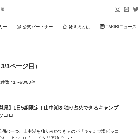
情報
カー
公式パートナー
焚き火とは
TAKIBIニュース
（3/3ページ目）
件数 41〜58/58件
梨県】1日5組限定！山中湖を独り占めできるキャンプ
ッコロ
五湖の一つ、山中湖を独り占めできるのが「キャンプ場ピッコ
す。 ピッコロは、イタリア語で「小...