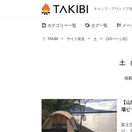
キャンプ・アウトドア
カテゴリー一覧
タグ一覧
メー
TAKIBI
サイト状況
土
(3/3ページ目)
土 
掲載
【山
場ピ
富士
ロ」で