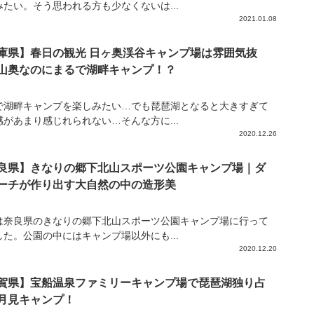
みたい。そう思われる方も少なくないは...
2021.01.08
庫県】春日の観光 日ヶ奥渓谷キャンプ場は雰囲気抜
山奥なのにまるで湖畔キャンプ！？
で湖畔キャンプを楽しみたい…でも琵琶湖となると大きすぎて
感があまり感じれられない…そんな方に...
2020.12.26
良県】きなりの郷下北山スポーツ公園キャンプ場｜ダ
ーチが作り出す大自然の中の造形美
は奈良県のきなりの郷下北山スポーツ公園キャンプ場に行って
した。公園の中にはキャンプ場以外にも...
2020.12.20
賀県】宝船温泉ファミリーキャンプ場で琵琶湖独り占
月見キャンプ！