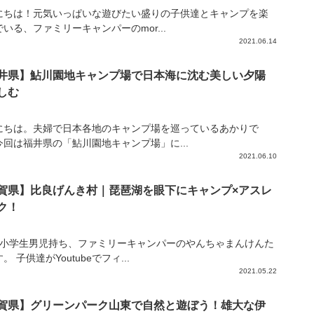
にちは！元気いっぱいな遊びたい盛りの子供達とキャンプを楽
いる、ファミリーキャンパーのmor...
2021.06.14
井県】鮎川園地キャンプ場で日本海に沈む美しい夕陽
しむ
にちは。夫婦で日本各地のキャンプ場を巡っているあかりで
今回は福井県の「鮎川園地キャンプ場」に...
2021.06.10
賀県】比良げんき村｜琵琶湖を眼下にキャンプ×アスレ
ク！
の小学生男児持ち、ファミリーキャンパーのやんちゃまんけんた
。 子供達がYoutubeでフィ...
2021.05.22
賀県】グリーンパーク山東で自然と遊ぼう！雄大な伊