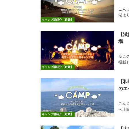
こん
湖よ
キャンプ場紹介【近畿】
【滋
場
※こ
掲載し
キャンプ場紹介【近畿】
【和
のエ
こん
へ上
キャンプ場紹介【近畿】
【大