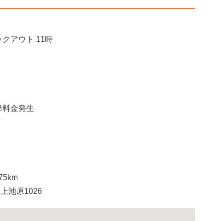
クアウト 11時
降料金発生
可
5km
上池原1026