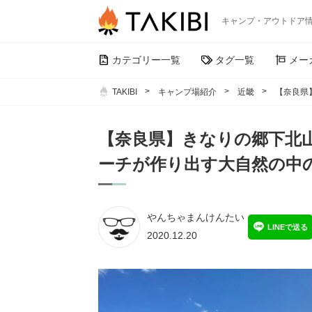
キャンプ・アウトドア
カテゴリー一覧
タグ一覧
メー
TAKIBI
キャンプ場紹介
近畿
【奈良県
【奈良県】きなりの郷下北
ーチが作り出す大自然の中
やんちゃまんけんたい
LINEで送る
2020.12.20