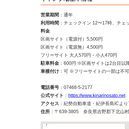
営業期間
：通年
利用時間
：チェックイン 12〜17時、チェッ
料金
区画サイト（電源付）5,500円
区画サイト（電源無）4,500円
フリーサイト 大人570円・小人470円
駐車料金
：600円 ※区画サイトは2台目以
車横付け
：可 ※フリーサイトの一部は不
電話番号
：07468-5-2177
公式サイト
：
https://www.kinarinosato.net
アクセス
：紀勢自動車道・紀伊長島ICより7
住所
：〒639-3805 奈良県吉野郡下北山村