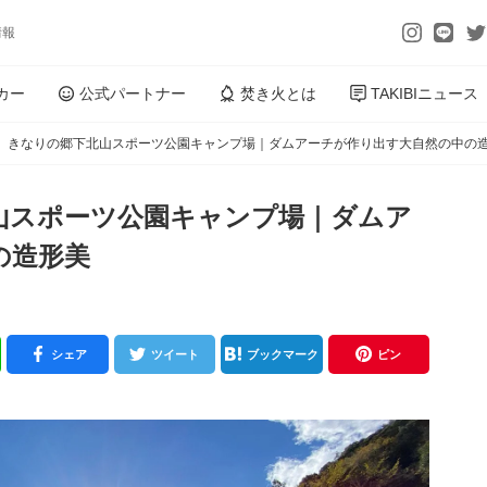
情報
カー
公式パートナー
焚き火とは
TAKIBIニュース
】きなりの郷下北山スポーツ公園キャンプ場｜ダムアーチが作り出す大自然の中の
山スポーツ公園キャンプ場｜ダムア
の造形美
シェア
ツイート
ブックマーク
ピン