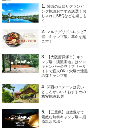
関西の日帰りグランピ
ング施設おすすめ20選！お
しゃれにBBQなどを楽しも
う
マルチグリドルレシピ7
選｜キャンプ飯に革命を起
こす！
【大阪府貝塚市】キャ
ンプ場「渓流園地」はソロ
キャンパー必見！フリーサ
イトで直火OK！穴場の漆黒
の森キャンプ場
関西のコテージは安い
ところがいい！おすすめの
格安施設18選
【三重県】自然豊かで
素敵な無料キャンプ場～須
原親水広場～