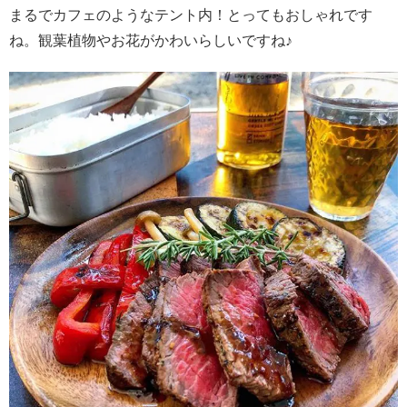
まるでカフェのようなテント内！とってもおしゃれです
ね。観葉植物やお花がかわいらしいですね♪