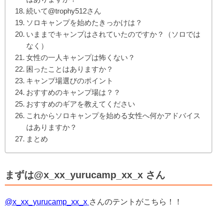
続いて@trophy512さん
ソロキャンプを始めたきっかけは？
いままでキャンプはされていたのですか？（ソロでは
なく）
女性の一人キャンプは怖くない？
困ったことはありますか？
キャンプ場選びのポイント
おすすめのキャンプ場は？？
おすすめのギアを教えてください
これからソロキャンプを始める女性へ何かアドバイス
はありますか？
まとめ
まずは@x_xx_yurucamp_xx_x さん
@x_xx_yurucamp_xx_x
さんのテントがこちら！！