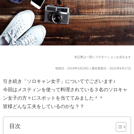
本記事は一部にプロモーションを含みます
投稿日：2019年3月29日 | 最終更新日：2021年8月17日
引き続き「ソロキャン女子」についてでございます♪
今回はメスティンを使って料理されている３名のソロキャ
ン女子の方々にスポットを当ててみました＾＾
皆様どんな工夫をしているのかな？？
目次