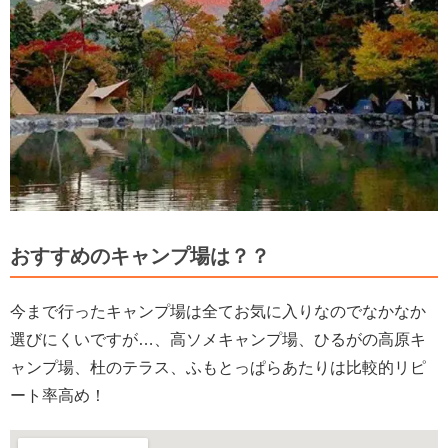
おすすめのキャンプ場は？？
今まで行ったキャンプ場は全てお気に入りなのでなかなか
選びにくいですが…、高ソメキャンプ場、ひるがの高原キ
ャンプ場、杜のテラス、ふもとっぱらあたりは比較的リピ
ート率高め！