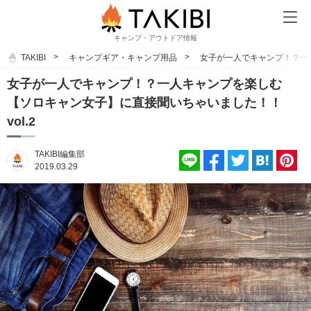
キャンプ・アウトドア情報
TAKIBI
キャンプギア・キャンプ用品
女子が一人でキャンプ！？一人
女子が一人でキャンプ！？一人キャンプを楽しむ
【ソロキャン女子】に直接聞いちゃいました！！
vol.2
TAKIBI編集部
2019.03.29