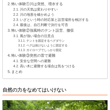
怖い体験①川は突然、増水する
川の天気は変わりやすい
川の地形を確かめよう
いざという時の対応策と設営場所を検討する
最後は、自己判断で決行を可否
怖い体験②強風時のテント設営、撤収
風が強い場合の注意点
テントを固定するペグダウン
ペグは抜けないように固定する
ガイロープでしっかり固定
怖い体験③突然の雷で避難
安全な空間への避難
高い木に避難する場合は気をつける
まとめ
自然の力をなめてはいけない