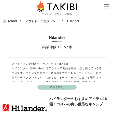
キャンプ・アウトドア情報
TAKIBI
アウトドア用品ブランド
Hilander
Hilander
掲載件数 1〜7/7件
アウトドアの専門店ハイランダー（Hilander）
ハイランダー（Hilander）はアウトドア商品を豊富に取り揃えている専
門店です。キャンプ用品ネット通販の最大手である「ナチュラム」のプ
ライベートブランドです。なかでも、オートキャンプにおける寝袋はハ
イランダー（Hilander）が他社の商品よりも良品です。海外メーカーと
は比べものにならないほど、デザインと機能性と安さにこだわりがあり
続きを読む
ます。ハイランダー（Hilander）はキャンプを愛するキャンパーのため
のブランドと言っても過言ではありません。
ハイランダーのおすすめアイテム18
選！コスパの良い優秀なキャンプ…