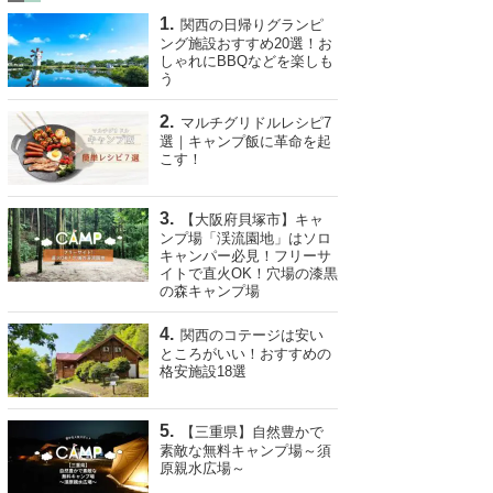
関西の日帰りグランピ
ング施設おすすめ20選！お
しゃれにBBQなどを楽しも
う
マルチグリドルレシピ7
選｜キャンプ飯に革命を起
こす！
【大阪府貝塚市】キャ
ンプ場「渓流園地」はソロ
キャンパー必見！フリーサ
イトで直火OK！穴場の漆黒
の森キャンプ場
関西のコテージは安い
ところがいい！おすすめの
格安施設18選
【三重県】自然豊かで
素敵な無料キャンプ場～須
原親水広場～